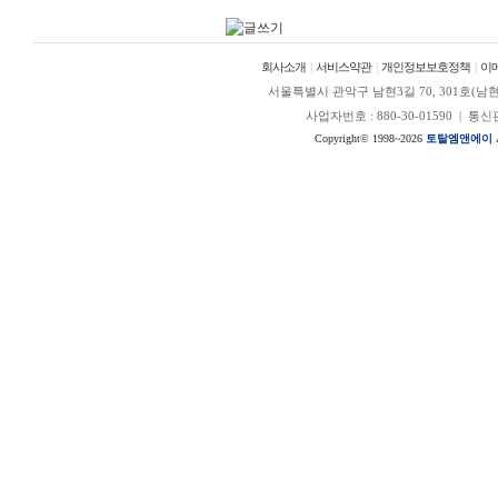
회사소개
|
서비스약관
|
개인정보보호정책
|
이
서울특별시 관악구 남현3길 70, 301호(남현동, 정안
사업자번호 : 880-30-01590 | 
Copyright© 1998~2026
토탈엠앤에이
A