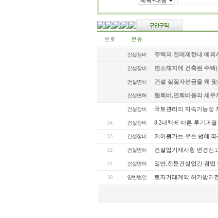
번호
분류
주택의 전매제한내 예외
건설장비
면소재지에 건축된 주택(
건설장비
건설 실질자본금을 왜 맟
건설면허
협회비,연회비등의 세무처
건설면허
국토관리의 지속가능성 
건설장비
8.2대책에 따른 투기과열
34
건설장비
케이블카는 무슨 법에 따
33
건설장비
건설업기재사항 변경신고
32
건설면허
일반,전문건설업간 겸업 
31
건설면허
토지거래계약 허가받기전
30
일반법인