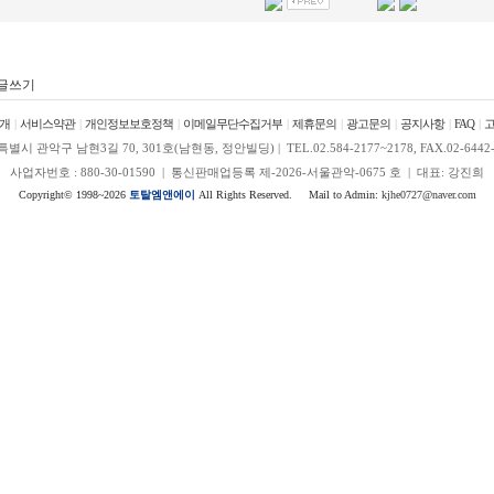
개
|
서비스약관
|
개인정보보호정책
|
이메일무단수집거부
|
제휴문의
|
광고문의
|
공지사항
|
FAQ
|
별시 관악구 남현3길 70, 301호(남현동, 정안빌딩) | TEL.02.584-2177~2178, FAX.02-6442-
사업자번호 : 880-30-01590 | 통신판매업등록 제-2026-서울관악-0675 호 | 대표: 강진희
Copyright© 1998~2026
토탈엠앤에이
All Rights Reserved. Mail to Admin:
kjhe0727@naver.com