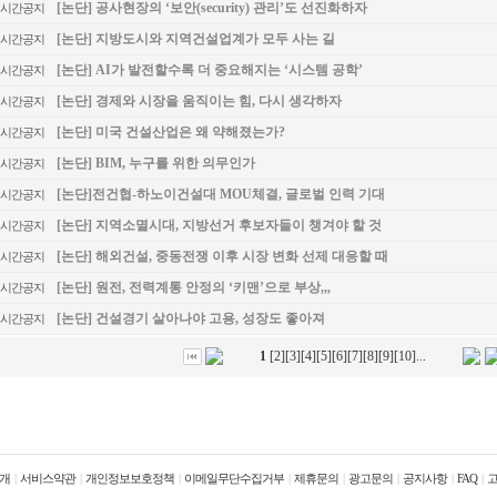
[논단] 공사현장의 ‘보안(security) 관리’도 선진화하자
시간공지
[논단] 지방도시와 지역건설업계가 모두 사는 길
시간공지
[논단] AI가 발전할수록 더 중요해지는 ‘시스템 공학’
시간공지
[논단] 경제와 시장을 움직이는 힘, 다시 생각하자
시간공지
[논단] 미국 건설산업은 왜 약해졌는가?
시간공지
[논단] BIM, 누구를 위한 의무인가
시간공지
[논단]전건협-하노이건설대 MOU체결, 글로벌 인력 기대
시간공지
[논단] 지역소멸시대, 지방선거 후보자들이 챙겨야 할 것
시간공지
[논단] 해외건설, 중동전쟁 이후 시장 변화 선제 대응할 때
시간공지
[논단] 원전, 전력계통 안정의 ‘키맨’으로 부상,,,
시간공지
[논단] 건설경기 살아나야 고용, 성장도 좋아져
시간공지
1
[
2
][
3
][
4
][
5
][
6
][
7
][
8
][
9
][
10
]
...
개
|
서비스약관
|
개인정보보호정책
|
이메일무단수집거부
|
제휴문의
|
광고문의
|
공지사항
|
FAQ
|