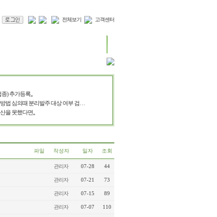
전체보기
고객센터
종) 추가등록,,
방법 심의때 분리발주 대상 여부 검…
산을 못했다면,,
파일
작성자
일자
조회
관리자
07-28
44
관리자
07-21
73
관리자
07-15
89
관리자
07-07
110