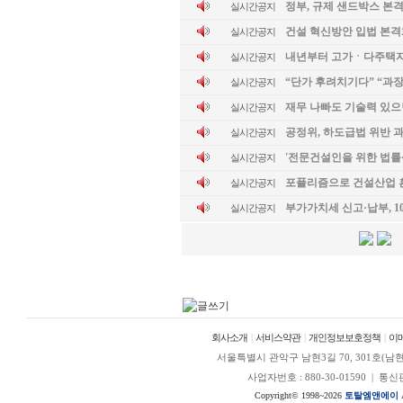
정부, 규제 샌드박스 본격
실시간공지
건설 혁신방안 입법 본
실시간공지
내년부터 고가ㆍ다주택자 
실시간공지
“단가 후려치기다” “과
실시간공지
재무 나빠도 기술력 있으
실시간공지
공정위, 하도급법 위반 과
실시간공지
'전문건설인을 위한 법률
실시간공지
포퓰리즘으로 건설산업 흔
실시간공지
부가가치세 신고·납부, 1
실시간공지
회사소개
|
서비스약관
|
개인정보보호정책
|
이
서울특별시 관악구 남현3길 70, 301호(남현동, 정안
사업자번호 : 880-30-01590 | 
Copyright© 1998~2026
토탈엠앤에이
A