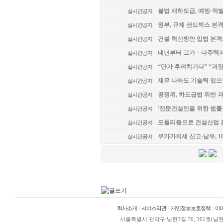
불법 재하도급, 예방·
실시간공지
정부, 규제 샌드박스 본격
실시간공지
건설 혁신방안 입법 본
실시간공지
내년부터 고가ㆍ다주택자 
실시간공지
“단가 후려치기다” “과
실시간공지
재무 나빠도 기술력 있으
실시간공지
공정위, 하도급법 위반 과
실시간공지
'전문건설인을 위한 법률
실시간공지
포퓰리즘으로 건설산업 흔
실시간공지
부가가치세 신고·납부, 1
실시간공지
회사소개
|
서비스약관
|
개인정보보호정책
|
이
서울특별시 관악구 남현3길 70, 301호(남현동, 정안