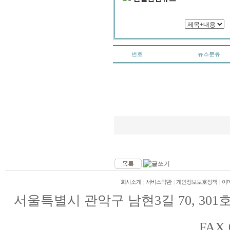
번호
뉴스분류
회사소개
|
서비스약관
|
개인정보보호정책
|
이
서울특별시 관악구 남현3길 70, 301호(남현
FAX.