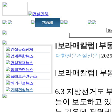
[보라매칼럼] 부
건설뉴스전체
대한전문건설신문
|
2026
업계종합뉴스
건설정책뉴스
입찰관련뉴스
[보라매칼럼] 부
플래트관련뉴스
해외건설뉴스
6.3 지방선거도
기타건설뉴스
들이 보도하고 있
는 가운데 전월