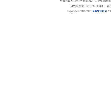
서울특별시 관악구 남현3길 70, 301호(남현동, 정안
사업자번호 : 381-88-00964 |
Copyright© 1998~2007
토탈엠앤에이
All