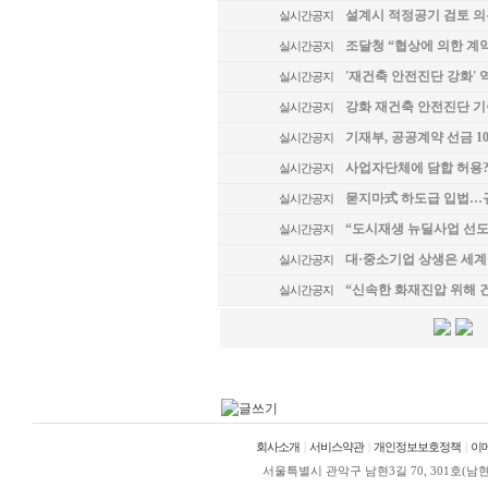
설계시 적정공기 검토 의
실시간공지
조달청 “협상에 의한 계
실시간공지
'재건축 안전진단 강화' 역
실시간공지
강화 재건축 안전진단 기
실시간공지
기재부, 공공계약 선금 1
실시간공지
사업자단체에 담합 허용? 
실시간공지
묻지마式 하도급 입법…규
실시간공지
“도시재생 뉴딜사업 선도
실시간공지
대·중소기업 상생은 세계
실시간공지
“신속한 화재진압 위해 
실시간공지
회사소개
|
서비스약관
|
개인정보보호정책
|
이
서울특별시 관악구 남현3길 70, 301호(남현동, 정안