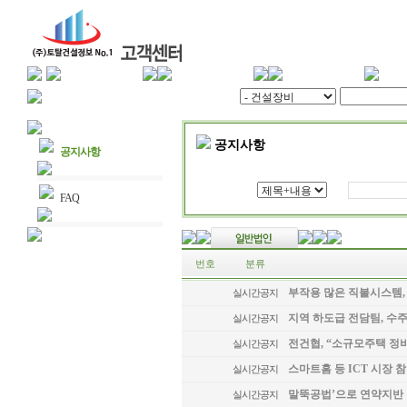
공지사항
공지사항
FAQ
번호
분류
부작용 많은 직불시스템,
실시간공지
지역 하도급 전담팀, 수주
실시간공지
전건협, “소규모주택 정
실시간공지
스마트홈 등 ICT 시장 참
실시간공지
말뚝공법’으로 연약지반 
실시간공지