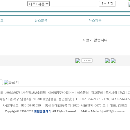
번호
뉴스분류
뉴스제목
자료가 없습니다.
개
|
서비스약관
|
개인정보보호정책
|
이메일무단수집거부
|
제휴문의
|
광고문의
|
공지사항
|
FAQ
|
별시 관악구 남현3길 70, 301호(남현동, 정안빌딩) | TEL.02.584-2177~2178, FAX.02-6442-
사업자번호 : 880-30-01590 | 통신판매업등록 제-2026-서울관악-0675 호 | 대표: 강진희
Copyright© 1998~2026
토탈엠앤에이
All Rights Reserved. Mail to Admin:
kjhe0727@naver.com