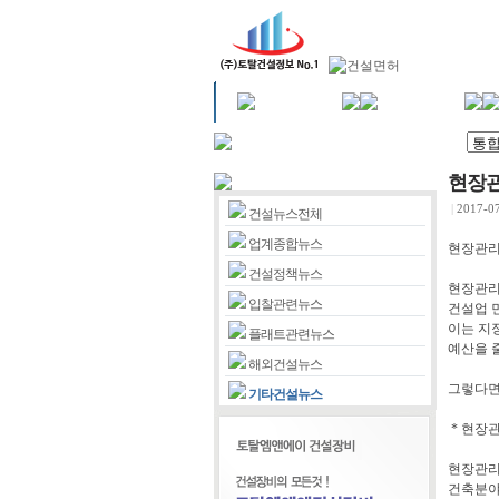
현장관
|
2017-07
건설뉴스전체
업계종합뉴스
현장관리
건설정책뉴스
현장관리
입찰관련뉴스
건설업 
이는 지
플래트관련뉴스
예산을 
해외건설뉴스
그렇다면
기타건설뉴스
* 현장
현장관리
건축분야