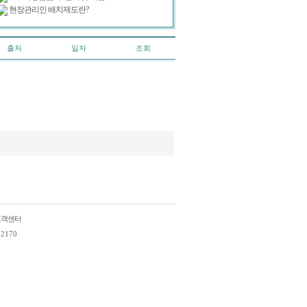
현장관리인 배치제도란?
출처
일자
조회
고객센터
2170